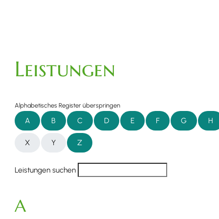
Leistungen
Alphabetisches Register überspringen
A
B
C
D
E
F
G
H
X
Y
Z
Leistungen suchen
A