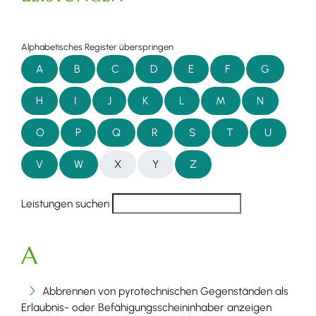
Alphabetisches Register überspringen
A
B
C
D
E
F
G
H
I
J
K
L
M
N
O
P
Q
R
S
T
U
V
W
X
Y
Z
Leistungen suchen
A
Abbrennen von pyrotechnischen Gegenständen als
Erlaubnis- oder Befähigungsscheininhaber anzeigen