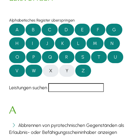
Alphabetisches Register überspringen
A
B
C
D
E
F
G
H
I
J
K
L
M
N
O
P
Q
R
S
T
U
V
W
X
Y
Z
Leistungen suchen
A
Abbrennen von pyrotechnischen Gegenständen als
Erlaubnis- oder Befähigungsscheininhaber anzeigen