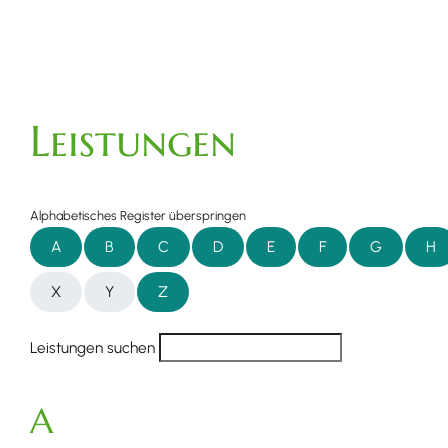
Leistungen
Alphabetisches Register überspringen
A
B
C
D
E
F
G
H
X
Y
Z
Leistungen suchen
A