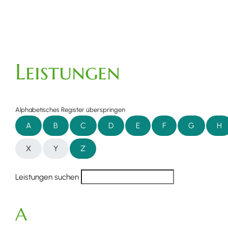
Leistungen
Alphabetisches Register überspringen
A
B
C
D
E
F
G
H
X
Y
Z
Leistungen suchen
A