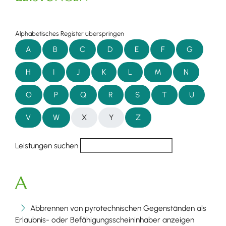
Alphabetisches Register überspringen
A
B
C
D
E
F
G
H
I
J
K
L
M
N
O
P
Q
R
S
T
U
V
W
X
Y
Z
Leistungen suchen
A
Abbrennen von pyrotechnischen Gegenständen als
Erlaubnis- oder Befähigungsscheininhaber anzeigen