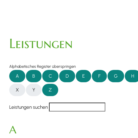
Leistungen
Alphabetisches Register überspringen
A
B
C
D
E
F
G
H
X
Y
Z
Leistungen suchen
A