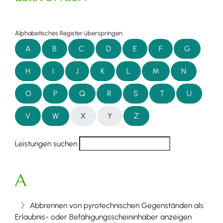
Alphabetisches Register überspringen
A
B
C
D
E
F
G
H
I
J
K
L
M
N
O
P
Q
R
S
T
U
V
W
X
Y
Z
Leistungen suchen
A
Abbrennen von pyrotechnischen Gegenständen als
Erlaubnis- oder Befähigungsscheininhaber anzeigen