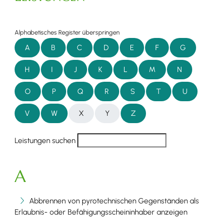
Alphabetisches Register überspringen
A
B
C
D
E
F
G
H
I
J
K
L
M
N
O
P
Q
R
S
T
U
V
W
X
Y
Z
Leistungen suchen
A
Abbrennen von pyrotechnischen Gegenständen als
Erlaubnis- oder Befähigungsscheininhaber anzeigen