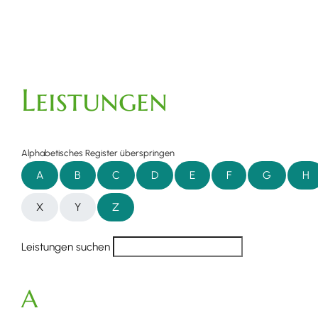
Leistungen
Alphabetisches Register überspringen
A
B
C
D
E
F
G
H
X
Y
Z
Leistungen suchen
A