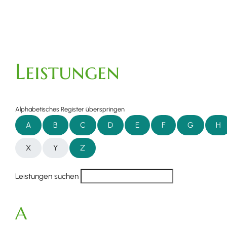
Leistungen
Alphabetisches Register überspringen
A
B
C
D
E
F
G
H
X
Y
Z
Leistungen suchen
A