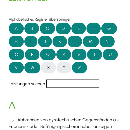
Alphabetisches Register überspringen
A
B
C
D
E
F
G
H
I
J
K
L
M
N
O
P
Q
R
S
T
U
V
W
X
Y
Z
Leistungen suchen
A
Abbrennen von pyrotechnischen Gegenständen als
Erlaubnis- oder Befähigungsscheininhaber anzeigen