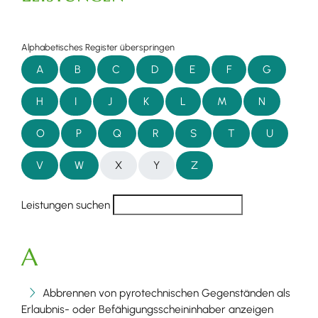
Alphabetisches Register überspringen
A
B
C
D
E
F
G
H
I
J
K
L
M
N
O
P
Q
R
S
T
U
V
W
X
Y
Z
Leistungen suchen
A
Abbrennen von pyrotechnischen Gegenständen als
Erlaubnis- oder Befähigungsscheininhaber anzeigen