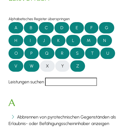
Alphabetisches Register überspringen
A
B
C
D
E
F
G
H
I
J
K
L
M
N
O
P
Q
R
S
T
U
V
W
X
Y
Z
Leistungen suchen
A
Abbrennen von pyrotechnischen Gegenständen als
Erlaubnis- oder Befähigungsscheininhaber anzeigen