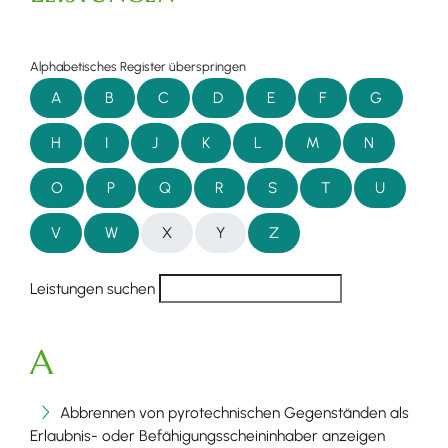
Alphabetisches Register überspringen
A
B
C
D
E
F
G
H
I
J
K
L
M
N
O
P
Q
R
S
T
U
V
W
X
Y
Z
Leistungen suchen
A
Abbrennen von pyrotechnischen Gegenständen als
Erlaubnis- oder Befähigungsscheininhaber anzeigen