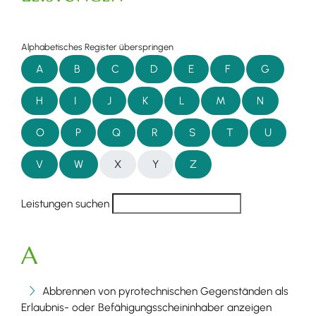
Alphabetisches Register überspringen
A
B
C
D
E
F
G
H
I
J
K
L
M
N
O
P
Q
R
S
T
U
V
W
X
Y
Z
Leistungen suchen
A
Abbrennen von pyrotechnischen Gegenständen als
Erlaubnis- oder Befähigungsscheininhaber anzeigen