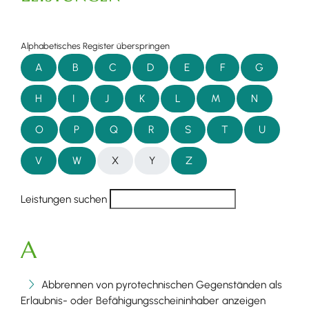
Alphabetisches Register überspringen
A
B
C
D
E
F
G
H
I
J
K
L
M
N
O
P
Q
R
S
T
U
V
W
X
Y
Z
Leistungen suchen
A
Abbrennen von pyrotechnischen Gegenständen als
Erlaubnis- oder Befähigungsscheininhaber anzeigen