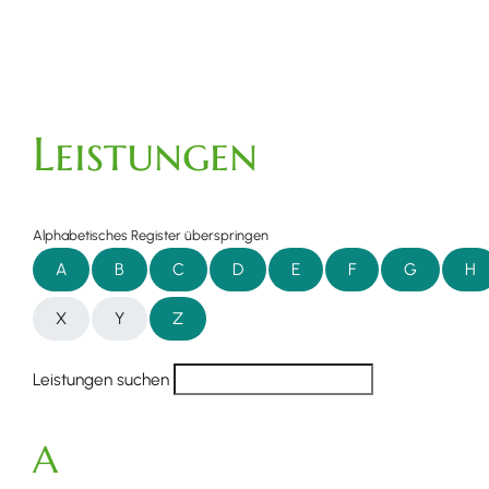
Leistungen
Alphabetisches Register überspringen
A
B
C
D
E
F
G
H
X
Y
Z
Leistungen suchen
A