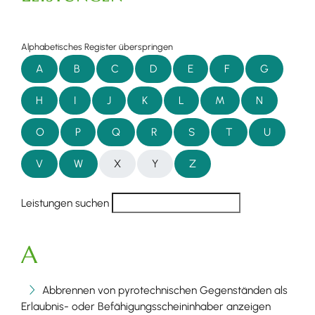
Alphabetisches Register überspringen
A
B
C
D
E
F
G
H
I
J
K
L
M
N
O
P
Q
R
S
T
U
V
W
X
Y
Z
Leistungen suchen
A
Abbrennen von pyrotechnischen Gegenständen als
Erlaubnis- oder Befähigungsscheininhaber anzeigen