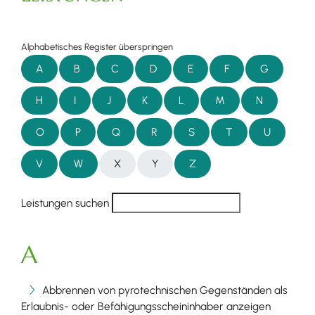
Alphabetisches Register überspringen
A
B
C
D
E
F
G
H
I
J
K
L
M
N
O
P
Q
R
S
T
U
V
W
X
Y
Z
Leistungen suchen
A
Abbrennen von pyrotechnischen Gegenständen als
Erlaubnis- oder Befähigungsscheininhaber anzeigen