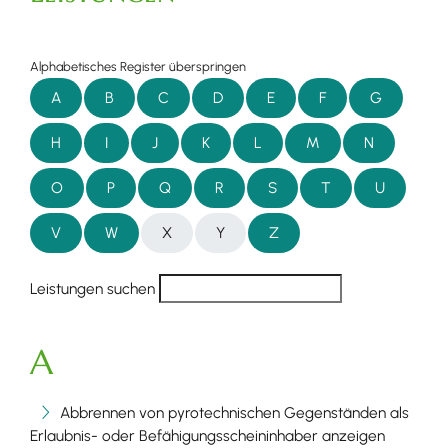
Alphabetisches Register überspringen
A
B
C
D
E
F
G
H
I
J
K
L
M
N
O
P
Q
R
S
T
U
V
W
X
Y
Z
Leistungen suchen
A
Abbrennen von pyrotechnischen Gegenständen als
Erlaubnis- oder Befähigungsscheininhaber anzeigen