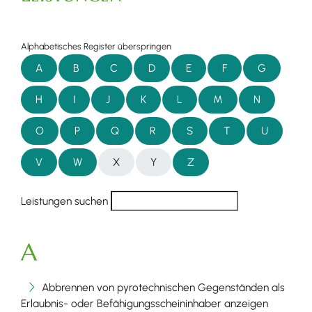
Alphabetisches Register überspringen
A
B
C
D
E
F
G
H
I
J
K
L
M
N
O
P
Q
R
S
T
U
V
W
X
Y
Z
Leistungen suchen
A
Abbrennen von pyrotechnischen Gegenständen als
Erlaubnis- oder Befähigungsscheininhaber anzeigen