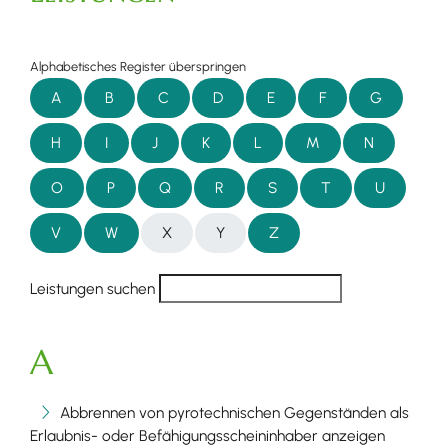
Alphabetisches Register überspringen
A
B
C
D
E
F
G
H
I
J
K
L
M
N
O
P
Q
R
S
T
U
V
W
X
Y
Z
Leistungen suchen
A
Abbrennen von pyrotechnischen Gegenständen als
Erlaubnis- oder Befähigungsscheininhaber anzeigen