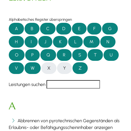
Alphabetisches Register überspringen
A
B
C
D
E
F
G
H
I
J
K
L
M
N
O
P
Q
R
S
T
U
V
W
X
Y
Z
Leistungen suchen
A
Abbrennen von pyrotechnischen Gegenständen als
Erlaubnis- oder Befähigungsscheininhaber anzeigen