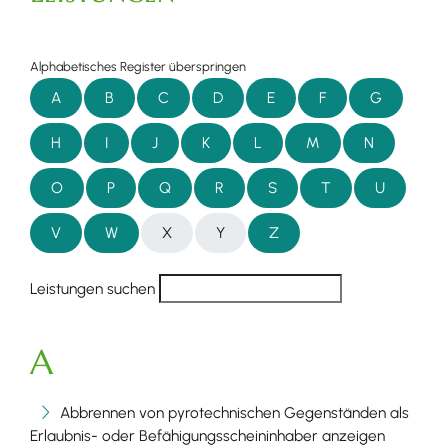
Alphabetisches Register überspringen
A
B
C
D
E
F
G
H
I
J
K
L
M
N
O
P
Q
R
S
T
U
V
W
X
Y
Z
Leistungen suchen
A
Abbrennen von pyrotechnischen Gegenständen als
Erlaubnis- oder Befähigungsscheininhaber anzeigen