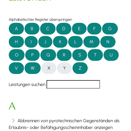
Alphabetisches Register überspringen
A
B
C
D
E
F
G
H
I
J
K
L
M
N
O
P
Q
R
S
T
U
V
W
X
Y
Z
Leistungen suchen
A
Abbrennen von pyrotechnischen Gegenständen als
Erlaubnis- oder Befähigungsscheininhaber anzeigen