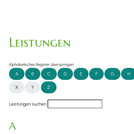
Leistungen
Alphabetisches Register überspringen
A
B
C
D
E
F
G
H
X
Y
Z
Leistungen suchen
A