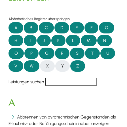
Alphabetisches Register überspringen
A
B
C
D
E
F
G
H
I
J
K
L
M
N
O
P
Q
R
S
T
U
V
W
X
Y
Z
Leistungen suchen
A
Abbrennen von pyrotechnischen Gegenständen als
Erlaubnis- oder Befähigungsscheininhaber anzeigen