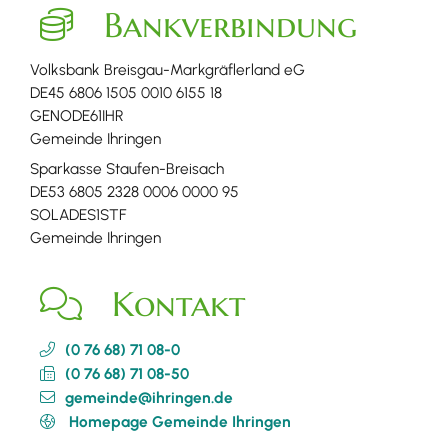
Bankverbindung
Volksbank Breisgau-Markgräflerland eG
DE45 6806 1505 0010 6155 18
GENODE61IHR
Gemeinde Ihringen
Sparkasse Staufen-Breisach
DE53 6805 2328 0006 0000 95
SOLADES1STF
Gemeinde Ihringen
Kontakt
(0
76
68) 71
08-0
(0
76
68) 71
08-50
gemeinde@ihringen.de
Homepage Gemeinde Ihringen