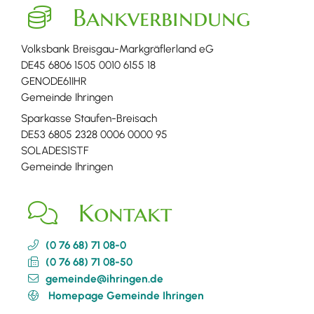
Bankverbindung
Volksbank Breisgau-Markgräflerland eG
DE45 6806 1505 0010 6155 18
GENODE61IHR
Gemeinde Ihringen
Sparkasse Staufen-Breisach
DE53 6805 2328 0006 0000 95
SOLADES1STF
Gemeinde Ihringen
Kontakt
(0
76
68) 71
08-0
(0
76
68) 71
08-50
gemeinde@ihringen.de
Homepage Gemeinde Ihringen