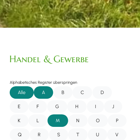
Handel & Gewerbe
Alphabetisches Register überspringen
Alle
A
B
C
D
E
F
G
H
I
J
K
L
M
N
O
P
Q
R
S
T
U
V