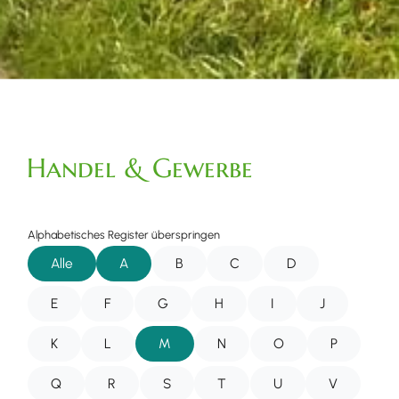
Handel & Gewerbe
Alphabetisches Register überspringen
Alle
A
B
C
D
E
F
G
H
I
J
K
L
M
N
O
P
Q
R
S
T
U
V