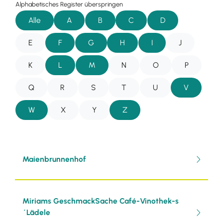
Alphabetisches Register überspringen
Alle
A
B
C
D
E
F
G
H
I
J
K
L
M
N
O
P
Q
R
S
T
U
V
W
X
Y
Z
Maienbrunnenhof
Miriams GeschmackSache Café-Vinothek-s
´Lädele