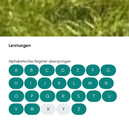
Leistungen
Alphabetisches Register überspringen
A
B
C
D
E
F
G
H
I
J
K
L
M
N
O
P
Q
R
S
T
U
V
W
X
Y
Z