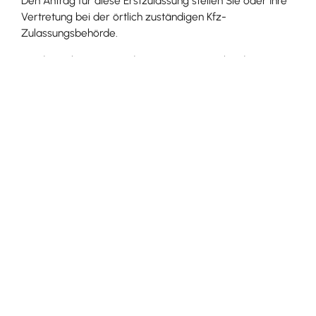
Den Antrag für diese Erstzulassung stellen Sie oder Ihre
Vertretung bei der örtlich zuständigen Kfz-
Zulassungsbehörde.
Bei der Zulassung werden sogenannte Halterdaten
erfasst.
bei natürlichen Personen:
Familienname, Geburtsname, Vornamen,
gegebenenfalls Ordens- oder Künstlername,
Geburtsdatum und Geburtsort oder, wenn
dieser nicht bekannt ist, Staat der Geburt,
Geschlecht und Anschrift
bei juristischen Personen und Behörden:
Name oder Bezeichnung und
Anschrift
bei Vereinigungen:
Vertretung mit Daten nach natürlichen oder