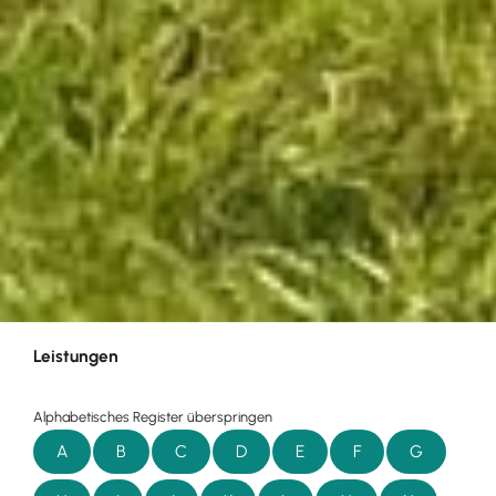
Leistungen
Alphabetisches Register überspringen
A
B
C
D
E
F
G