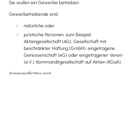
Sie wollen ein Gewerbe betreiben.
Gewerbetreibende sind
natürliche oder
juristische Personen, zum Beispiel
Aktiengesellschaft (AG), Gesellschaft mit
beschränkter Haftung (GmbH), eingetragene
Genossenschaft (eG) oder eingetragener Verein
(e.V.), Kommanditgesellschaft auf Aktien (KGaA).
Anzeigepflichtig sind:
bei Einzelgewerben der
Einzelgewerbetreibende,
bei Personengesellschaften (zum Beispiel OHG,
GbR) die geschäftsführungsberechtigten
Gesellschafter,
bei einer KG jeder persönlich haftende
Gesellschafter, die Kommanditisten einer KG nur