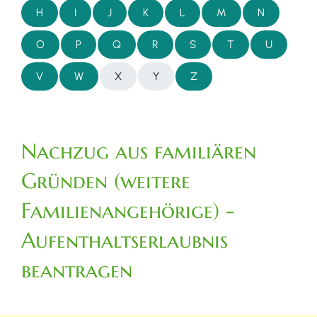
H
I
J
K
L
M
N
O
P
Q
R
S
T
U
V
W
X
Y
Z
Nachzug aus familiären
Gründen (weitere
Familienangehörige) -
Aufenthaltserlaubnis
beantragen