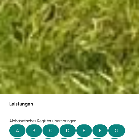
Leistungen
Alphabetisches Register überspringen
A
B
C
D
E
F
G