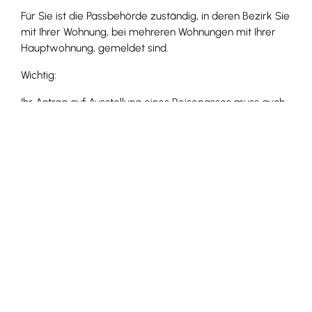
Für Sie ist die Passbehörde zuständig, in deren Bezirk Sie
mit Ihrer Wohnung, bei mehreren Wohnungen mit Ihrer
Hauptwohnung, gemeldet sind.
Wichtig:
Ihr Antrag auf Ausstellung eines Reisepasses muss auch
von einer örtlich nicht zuständigen Passbehörde im
Inland bearbeitet werden, wenn Sie einen wichtigen
Grund darlegen können. Ein Reisepass darf nur mit
Ermächtigung der örtlich zuständigen Passbehörde
ausgestellt werden.
Bürgerbüro Ihringen [Gemeinde Ihringen a.K.]
Leistungsdetails