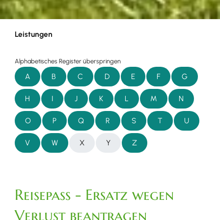
Leistungen
Alphabetisches Register überspringen
A
B
C
D
E
F
G
H
I
J
K
L
M
N
O
P
Q
R
S
T
U
V
W
X
Y
Z
Reisepass - Ersatz wegen
Verlust beantragen