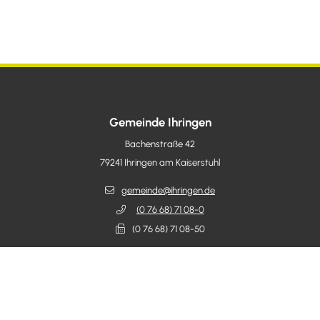
Gemeinde Ihringen
Bachenstraße 42
79241
Ihringen am Kaiserstuhl
gemeinde@ihringen.de
(0
76
68) 71
08-0
(0
76
68) 71
08-50
Öffnungszeiten Rathaus
Mo - Fr: 08.00 – 12.00
Di 14.00 – 18.30