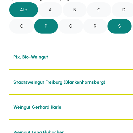
Alle
A
B
C
D
O
P
Q
R
S
Pix, Bio-Weingut
Staatsweingut Freiburg (Blankenhornsberg)
Weingut Gerhard Karle
Weingut Lena Flubacher