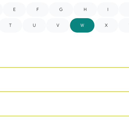
E
F
G
H
I
T
U
V
W
X