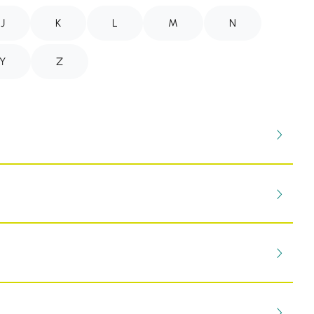
J
K
L
M
N
Y
Z