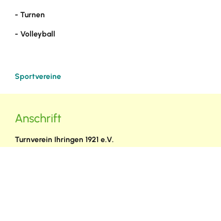
- Turnen
- Volleyball
Sportvereine
Anschrift
Turnverein Ihringen 1921 e.V.
Hinterhöfweg 7
79241
Ihringen
info@tv-ihringen.de
(0
76
68) 90
87
52
(0
76
68) 90
87
52
Homepage des Vereins