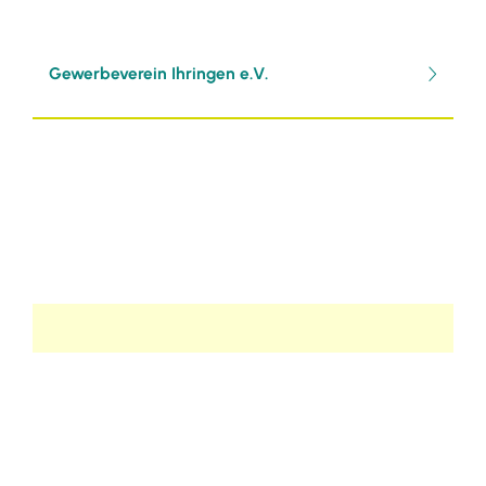
Gewerbeverein Ihringen e.V.
Selbsteintrag
Möchten Sie selbständig einen Eintrag
verfassen?