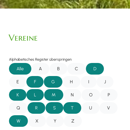
Vereine
Alphabetisches Register überspringen
Alle
A
B
C
D
E
F
G
H
I
J
K
L
M
N
O
P
Q
R
S
T
U
V
W
X
Y
Z