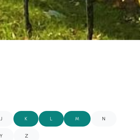
J
K
L
M
N
Y
Z