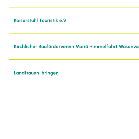
Kaiserstuhl Touristik e.V.
Kirchlicher Bauförderverein Mariä Himmelfahrt Wasenwei
Landfrauen Ihringen
Musikverein Wasenweiler e.V.
Reit- und Fahrsportverein Ihringen e.V.