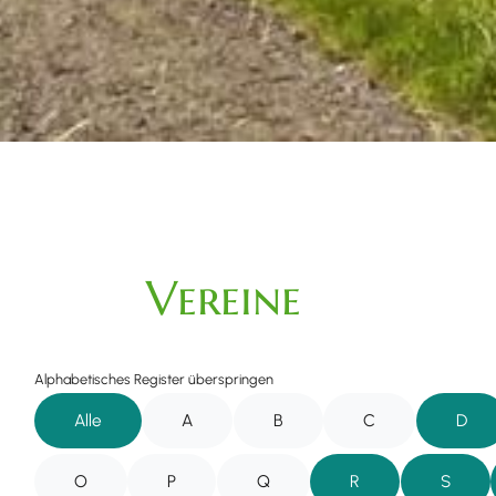
Vereine
Alphabetisches Register überspringen
Alle
A
B
C
D
O
P
Q
R
S