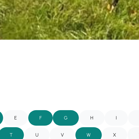
E
F
G
H
I
T
U
V
W
X