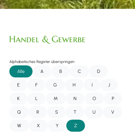
Handel & Gewerbe
Alphabetisches Register überspringen
Alle
A
B
C
D
E
F
G
H
I
J
K
L
M
N
O
P
Q
R
S
T
U
V
W
X
Y
Z