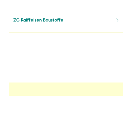
ZG Raiffeisen Baustoffe
Selbsteintrag
Möchten Sie selbständig einen Eintrag
verfassen?