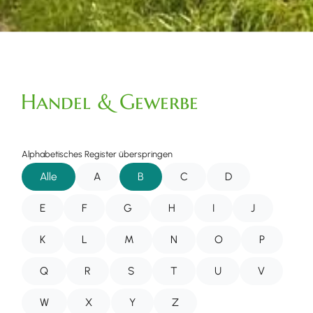
Handel & Gewerbe
Alphabetisches Register überspringen
Alle
A
B
C
D
E
F
G
H
I
J
K
L
M
N
O
P
Q
R
S
T
U
V
W
X
Y
Z