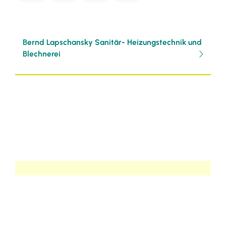
Bernd Lapschansky Sanitär- Heizungstechnik und
Blechnerei
Selbsteintrag
Möchten Sie selbständig einen Eintrag