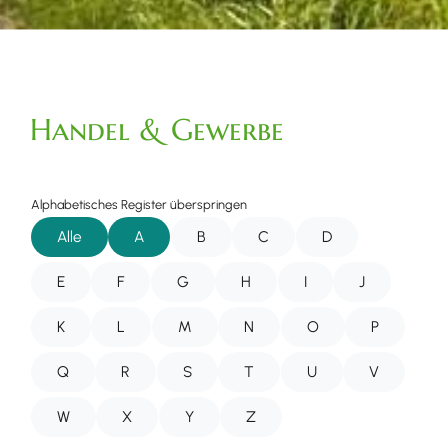
Handel & Gewerbe
Alphabetisches Register überspringen
Alle
A
B
C
D
E
F
G
H
I
J
K
L
M
N
O
P
Q
R
S
T
U
V
W
X
Y
Z