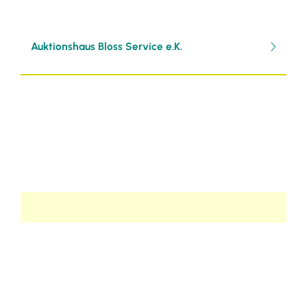
Auktionshaus Bloss Service e.K.
Selbsteintrag
Möchten Sie selbständig einen Eintrag
verfassen?