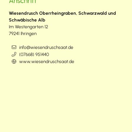
Anschrift
Wiesendrusch Oberrheingraben, Schwarzwald und
Schwäbische Alb
Im Westengarten 12
79241
Ihringen
info@wiesendruschsaat.de
(0
76
68) 95
14
40
www.wiesendruschsaat.de