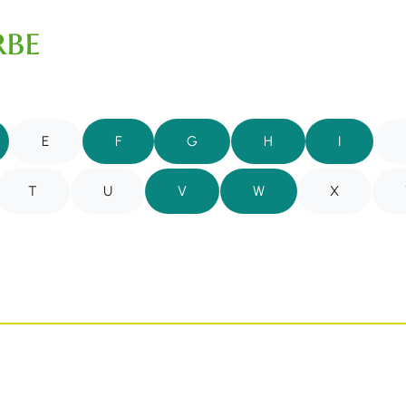
be
E
F
G
H
I
T
U
V
W
X