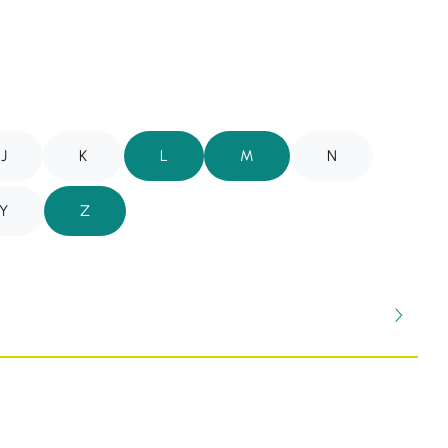
J
K
L
M
N
Y
Z