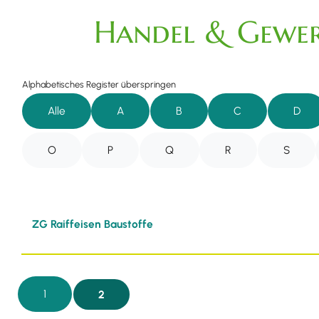
Handel & Gewer
Alphabetisches Register überspringen
Alle
A
B
C
D
O
P
Q
R
S
ZG Raiffeisen Baustoffe
1
2