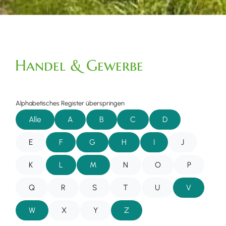
Handel & Gewerbe
Alphabetisches Register überspringen
Alle
A
B
C
D
E
F
G
H
I
J
K
L
M
N
O
P
Q
R
S
T
U
V
W
X
Y
Z