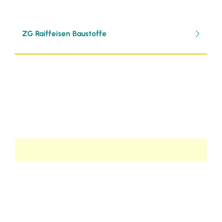
ZG Raiffeisen Baustoffe
Selbsteintrag
Möchten Sie selbständig einen Eintrag
verfassen?