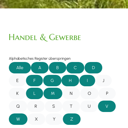
Handel & Gewerbe
Alphabetisches Register überspringen
Alle
A
B
C
D
E
F
G
H
I
J
K
L
M
N
O
P
Q
R
S
T
U
V
W
X
Y
Z