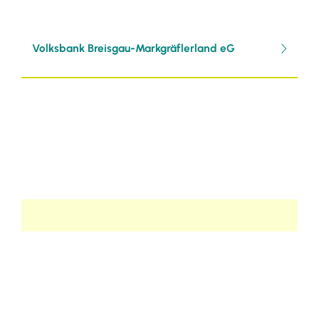
Volksbank Breisgau-Markgräflerland eG
Selbsteintrag
Möchten Sie selbständig einen Eintrag
verfassen?