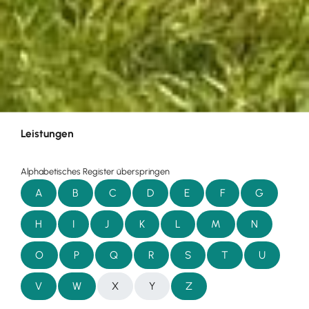
Leistungen
Alphabetisches Register überspringen
A
B
C
D
E
F
G
H
I
J
K
L
M
N
O
P
Q
R
S
T
U
V
W
X
Y
Z