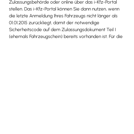
Zulassungsbehörde oder online über das i-Kfz-Portal
stellen. Das i-Kfz-Portal können Sie dann nutzen, wenn
die letzte Anmeldung Ihres Fahrzeugs nicht länger als
01.01.2015 zurückliegt, damit der notwendige
Sicherheitscode auf dem Zulassungsdokument Teil I
(ehemals Fahrzeugschein) bereits vorhanden ist. Für die
Onlineabmeldung ist keine Identifitzierung der Halterin
oder des Halters erforderlich.
Wenn Sie Ihr Fahrzeug online abmelden möchten, folgen
Sie bitte diesen Schritten:
1.
i-Kfz-Portal der zuständigen Zulassungsbehörde
aufrufen (den Link dazu finden Sie oben im Bereich
"Onlineantrag").
2.
Kfz-Kennzeichen des Fahrzeugs in die Antragsmaske
des
i-Kfz-Portals eingeben.
3. Sicherheits
code
der Zulassungsbescheinigung Teil
I
freilegen.